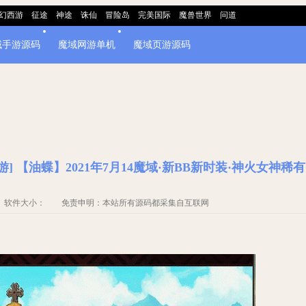
幻西游
征途
神途
诛仙
冒险岛
完美国际
魔兽世界
问道
域手游源码
魔域网游单机
魔域页游源码
游] 【油蝶】2021年7月14魔域·新BB新时装·神火女神稀
源码 软件大小： 免责申明：本站所有源码都采集自互联网