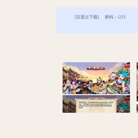
[
百度云下载
] 密码：i233
回合手游【逍遥西游修炼渡劫微变端】9月整理Linux服务端+全新活动+架设教程