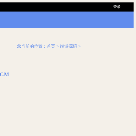
登录
您当前的位置：
首页
> 端游源码 >
有GM