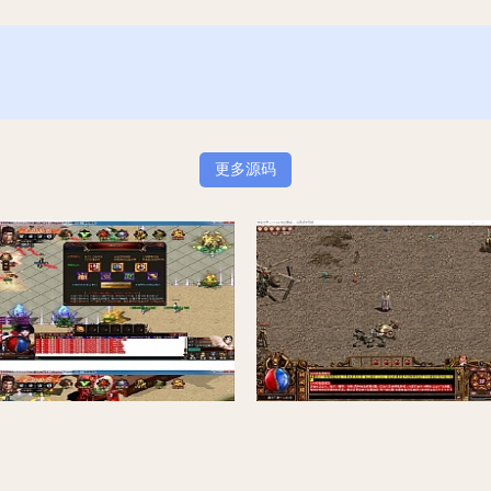
更多源码
正版天竺神器散人打金单职业带假人传奇服务端_群体切割_自动捡物_自动回收【Gom引擎】
怀旧复古版传奇世界U2版本_传奇世