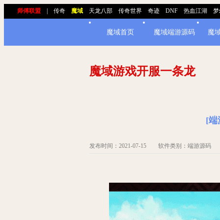
师傅联盟
|
传奇
魔域
天龙八部
传奇世界
奇迹
DNF
热血江湖
梦
魔域首页
魔域端游源码
魔
魔域游戏开服一条龙
[端
发布时间：2021-07-15 软件类别：端游