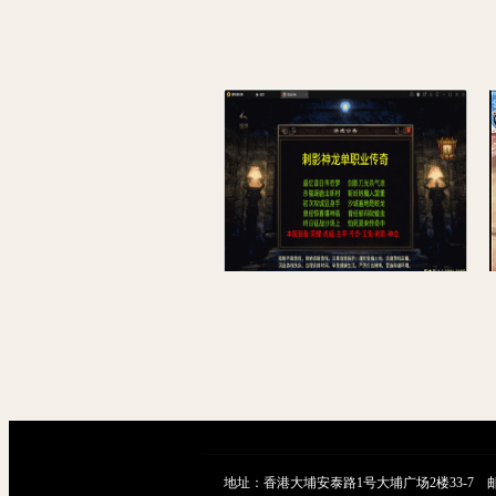
战神引擎传奇手游【180九九归一之玛法归来】最新整理Win半手工服务端+GM授权后台+安卓苹果双端
地址：香港大埔安泰路1号大埔广场2楼33-7 邮箱：9