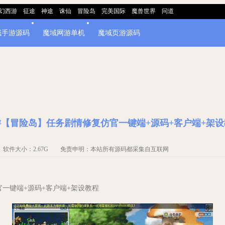
幻西游
征途
神途
诛仙
冒险岛
完美国际
魔兽世界
问道
域手游源码
魔域网游单机
魔域页游源码
游【冒险岛】任务剧情修复仿官一键端+源码+客户端+架设
机 软件大小：2.67G 免责申明：本站所有源码都采集自互联网
官一键端+源码+客户端+架设教程