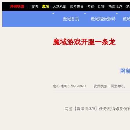
师傅联盟
|
传奇
魔域
天龙八部
传奇世界
奇迹
DNF
热血江湖
梦
魔域首页
魔域端游源码
魔
魔域游戏开服一条龙
网
发布时间：2020-09-11 软件类别：网游单
网游【冒险岛079】任务剧情修复仿