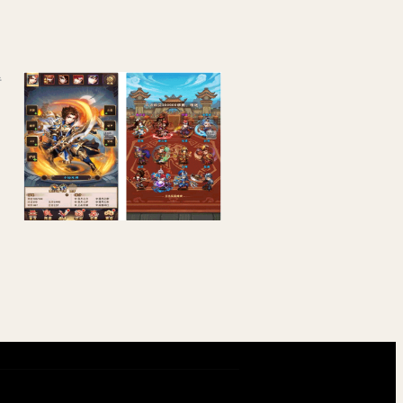
少年三国志_怀旧竖屏卡牌回合制志焰金第三代完整版手游_Linux学习手工端