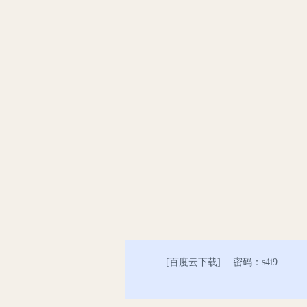
[
百度云下载
] 密码：s4i9