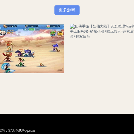
更多源码
手游H5[捉个妖怪去取经]一键启动服务端+外网IP修改教程+GM管理后台
仙侠手游【妖仙大陆】2021整理Win半手工服务端+酷炫坐骑+陪玩假人+运营后台+授权后台
7374693#qq.com