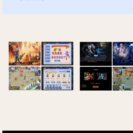
MT3换皮梦幻【强盗西游尊享挂机版】最新整理Linux手工服务端+源码+攻略文档+管理后台+GM后台+安卓苹果双端+详细搭建教程+视频教程