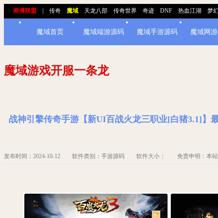
师傅联盟
|
传奇
魔域
天龙八部
传奇世界
奇迹
DNF
热血江湖
梦
魔域首页
魔域端游源码
魔域手游源码
魔域网游
魔域游戏开服一条龙
战神引擎传奇手游【新UI百战火龙三职业[白猪3.1]
发布时间：2024-10-12 软件类别：手游源码 软件大小： 免责申明：本