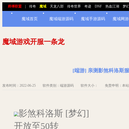
师傅联盟
|
传奇
魔域
天龙八部
传奇世界
奇迹
DNF
热血江湖
梦
魔域首页
魔域端游源码
魔域手游源码
魔域网游
魔域游戏开服一条龙
[端游] 亲测影煞科洛斯
发布时间：2022-06-25 软件类别：端游源码 软件大小： 免责申明：本
影煞科洛斯 [梦幻]
开放至50转