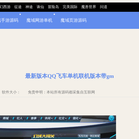
幻西游
征途
神途
诛仙
冒险岛
完美国际
魔兽世界
问道
域手游源码
魔域网游单机
魔域页游源码
最新版本QQ飞车单机联机版本带gm
单机 软件大小： 免责申明：本站所有源码都采集自互联网