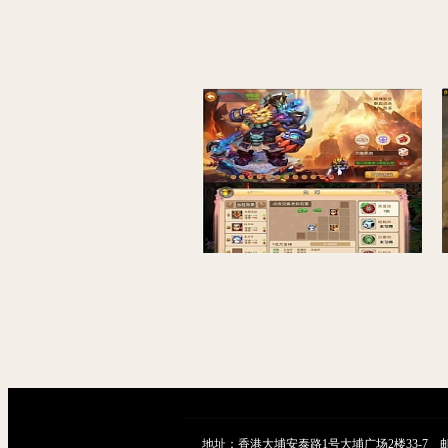
[手游]梦幻西游手游15门派单机一键端，配套网页gm后
地址：香港大埔安泰路1号大埔广场2楼33-7 邮箱：9