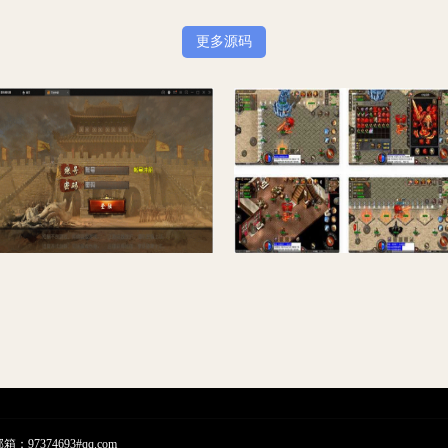
更多源码
白日门传奇手游【灭世传奇】最新整理Win半手工服务端+GM后台
最新修复盟重战神引擎冰雪四大陆单职业传奇手游版[裤衩免授权]
7374693#qq.com