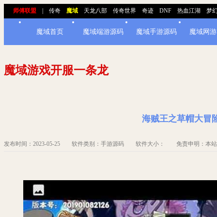
师傅联盟
|
传奇
魔域
天龙八部
传奇世界
奇迹
DNF
热血江湖
梦
魔域首页
魔域端游源码
魔域手游源码
魔域网游
魔域游戏开服一条龙
海贼王之草帽大冒险
发布时间：2023-05-25 软件类别：手游源码 软件大小： 免责申明：本