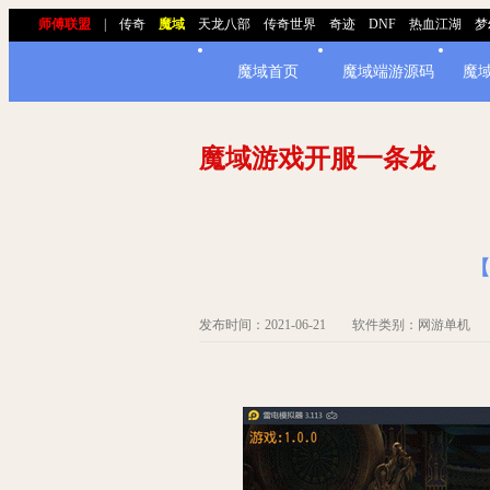
师傅联盟
|
传奇
魔域
天龙八部
传奇世界
奇迹
DNF
热血江湖
梦
魔域首页
魔域端游源码
魔
魔域游戏开服一条龙
【
发布时间：2021-06-21 软件类别：网游