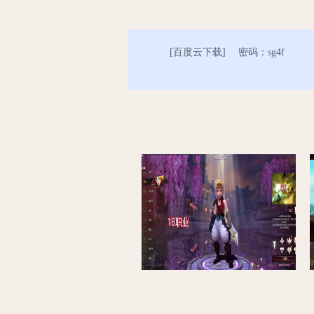
[
百度云下载
] 密码：sg4f
[端游] 某碟 龙之谷V424单机版第二版免虚拟机新职业浪客可转职完整时装GM工具