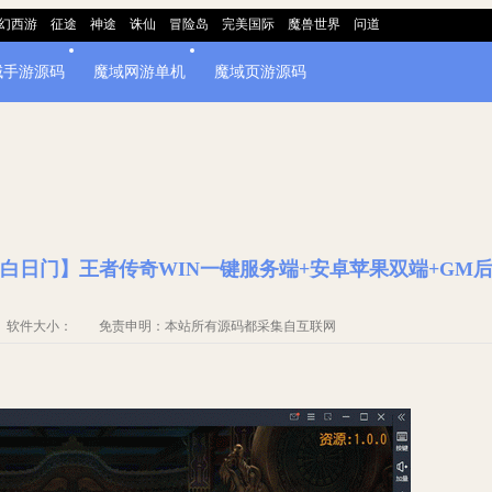
幻西游
征途
神途
诛仙
冒险岛
完美国际
魔兽世界
问道
域手游源码
魔域网游单机
魔域页游源码
白日门】王者传奇WIN一键服务端+安卓苹果双端+GM
单机 软件大小： 免责申明：本站所有源码都采集自互联网