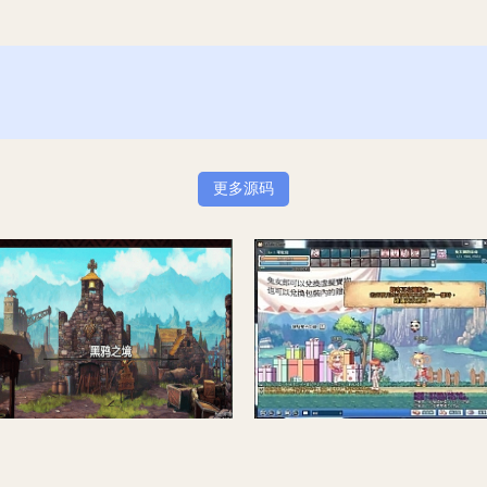
更多源码
[端游] 【油蝶】2021年7月14魔域·新BB新时装·神火女神稀有GM
【彩虹岛】网游单机下载_彩虹岛2.4