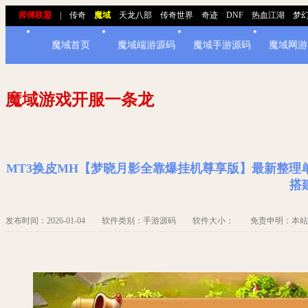
师傅联盟
|
传奇
魔域
天龙八部
传奇世界
奇迹
DNF
热血江湖
梦
魔域首页
魔域端游源码
魔域手游源码
魔域网游
魔域游戏开服一条龙
MT3换皮MH【梦晓月影全靠爆挂机尊享版】最新整理单
搭
发布时间：2026-01-04 软件类别：手游源码 软件大小： 免责申明：本