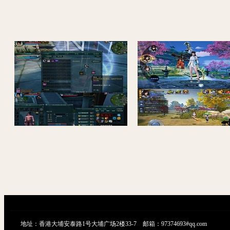
【诛仙3端游服务端】1447VM虚拟机镜像160级封神装14职业类型仙界全幅本单机游戏一键安装客户端
地址：香港大埔安泰路1号大埔广场2楼33-7 邮箱：97374693#qq.com