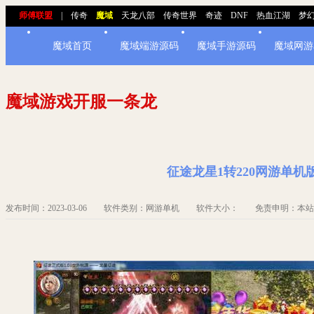
师傅联盟
|
传奇
魔域
天龙八部
传奇世界
奇迹
DNF
热血江湖
梦
魔域首页
魔域端游源码
魔域手游源码
魔域网游
魔域游戏开服一条龙
征途龙星1转220网游单机版 支
发布时间：2023-03-06 软件类别：网游单机 软件大小： 免责申明：本